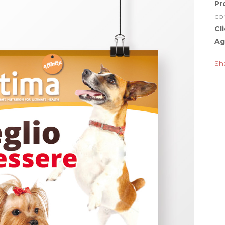
Pr
co
Cl
Ag
Sh