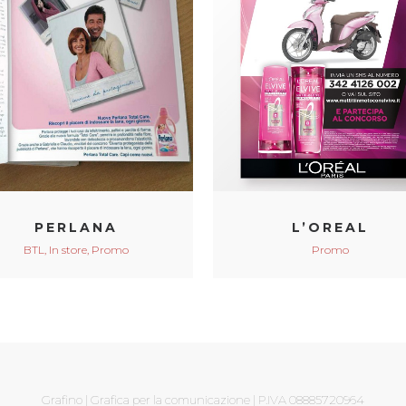
VIEW
VIEW
PERLANA
L’OREAL
BTL, In store, Promo
Promo
Grafino | Grafica per la comunicazione | P.IVA 08885720964