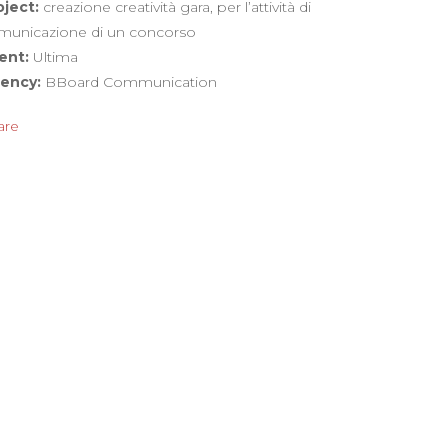
oject:
creazione creatività gara, per l’attività di
municazione di un concorso
ient:
Ultima
ency:
BBoard Communication
are