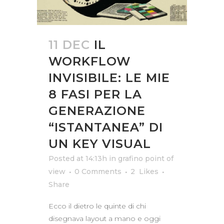
11 DEC
IL
WORKFLOW
INVISIBILE: LE MIE
8 FASI PER LA
GENERAZIONE
“ISTANTANEA” DI
UN KEY VISUAL
Posted at 14:13h
in
grafino point of
view
0 Comments
2
Likes
Share
Ecco il dietro le quinte di chi
disegnava layout a mano e oggi