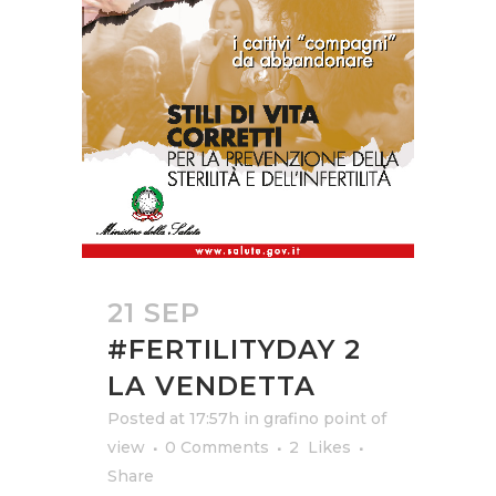
21 SEP
#FERTILITYDAY 2
LA VENDETTA
Posted at 17:57h
in
grafino point of
view
0 Comments
2
Likes
Share