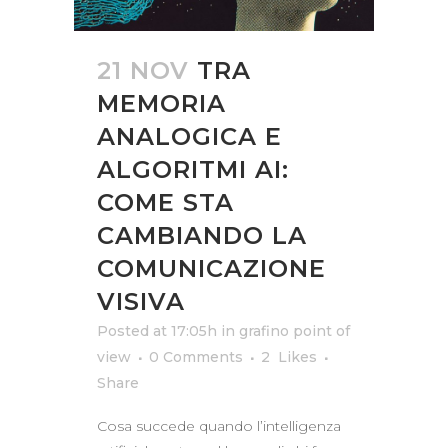
21 NOV
TRA
MEMORIA
ANALOGICA E
ALGORITMI AI:
COME STA
CAMBIANDO LA
COMUNICAZIONE
VISIVA
Posted at 17:05h
in
grafino point of
view
0 Comments
2
Likes
Share
Cosa succede quando l’intelligenza