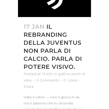
17 JAN
IL
REBRANDING
DELLA JUVENTUS
NON PARLA DI
CALCIO. PARLA DI
POTERE VISIVO.
Posted at 13:42h
in
grafino point of
view
0 Comments
0
Likes
Share
Odio il calcio — non il gioco in sé,
ma il sistema che lo circonda: