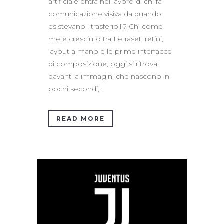
artificiale entra nel lavoro di chi fa
comunicazione visiva da quando
esistevano i trasferibili? Chi come
me è cresciuto tra Letraset, retini,
layout a mano e le prime interfacce
di composizione, oggi si ritrova
davanti a immagini che nascono in
pochi secondi,...
READ MORE