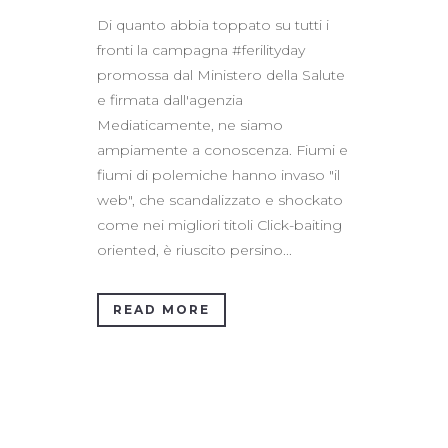
Di quanto abbia toppato su tutti i
fronti la campagna #ferilityday
promossa dal Ministero della Salute
e firmata dall'agenzia
Mediaticamente, ne siamo
ampiamente a conoscenza. Fiumi e
fiumi di polemiche hanno invaso "il
web", che scandalizzato e shockato
come nei migliori titoli Click-baiting
oriented, è riuscito persino...
READ MORE