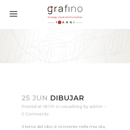
25 JUN
DIBUJAR
Posted at 18:11h
in
visualblog
by
admin
0 Comments
Il tema del cibo è ricorrente nella mia vita,